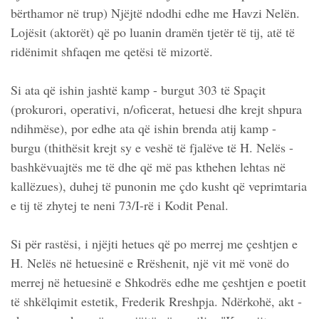
bërthamor në trup) Njëjtë ndodhi edhe me Havzi Nelën.
Lojësit (aktorët) që po luanin dramën tjetër të tij, atë të
ridënimit shfaqen me qetësi të mizortë.
Si ata që ishin jashtë kamp - burgut 303 të Spaçit
(prokurori, operativi, n/oficerat, hetuesi dhe krejt shpura
ndihmëse), por edhe ata që ishin brenda atij kamp -
burgu (thithësit krejt sy e veshë të fjalëve të H. Nelës -
bashkëvuajtës me të dhe që më pas kthehen lehtas në
kallëzues), duhej të punonin me çdo kusht që veprimtaria
e tij të zhytej te neni 73/I-rë i Kodit Penal.
Si për rastësi, i njëjti hetues që po merrej me çeshtjen e
H. Nelës në hetuesinë e Rrëshenit, një vit më vonë do
merrej në hetuesinë e Shkodrës edhe me çeshtjen e poetit
të shkëlqimit estetik, Frederik Rreshpja. Ndërkohë, akt -