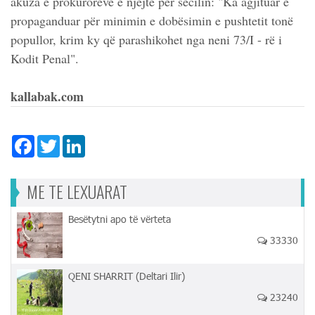
akuza e prokurorëve e njëjtë për secilin: "Ka agjituar e
propaganduar për minimin e dobësimin e pushtetit tonë
popullor, krim ky që parashikohet nga neni 73/I - rë i
Kodit Penal".
kallabak.com
Facebook
Twitter
LinkedIn
ME TE LEXUARAT
Besëtytni apo të vërteta
33330
QENI SHARRIT (Deltari Ilir)
23240