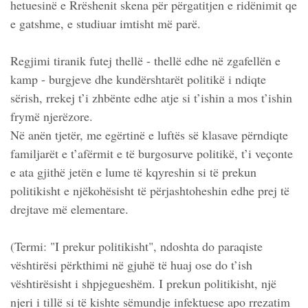
hetuesinë e Rrëshenit skena për përgatitjen e ridënimit qe
e gatshme, e studiuar imtisht më parë.
Regjimi tiranik futej thellë - thellë edhe në zgafellën e
kamp - burgjeve dhe kundërshtarët politikë i ndiqte
sërish, rrekej t’i zhbënte edhe atje si t’ishin a mos t’ishin
frymë njerëzore.
Në anën tjetër, me egërtinë e luftës së klasave përndiqte
familjarët e t’afërmit e të burgosurve politikë, t’i veçonte
e ata gjithë jetën e lume të kqyreshin si të prekun
politikisht e njëkohësisht të përjashtoheshin edhe prej të
drejtave më elementare.
(Termi: "I prekur politikisht", ndoshta do paraqiste
vështirësi përkthimi në gjuhë të huaj ose do t’ish
vështirësisht i shpjegueshëm. I prekun politikisht, një
njeri i tillë si të kishte sëmundje infektuese apo rrezatim