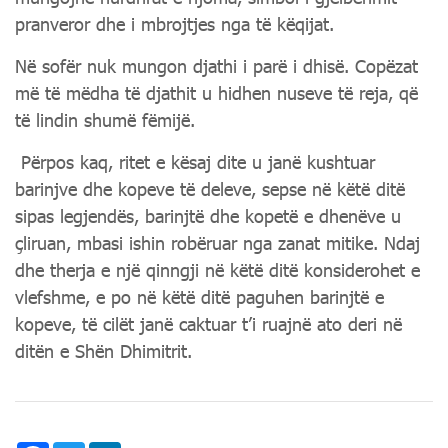
pranveror dhe i mbrojtjes nga të këqijat.
Në sofër nuk mungon djathi i parë i dhisë. Copëzat
më të mëdha të djathit u hidhen nuseve të reja, që
të lindin shumë fëmijë.
Përpos kaq, ritet e kësaj dite u janë kushtuar
barinjve dhe kopeve të deleve, sepse në këtë ditë
sipas legjendës, barinjtë dhe kopetë e dhenëve u
çliruan, mbasi ishin robëruar nga zanat mitike. Ndaj
dhe therja e një qinngji në këtë ditë konsiderohet e
vlefshme, e po në këtë ditë paguhen barinjtë e
kopeve, të cilët janë caktuar t’i ruajnë ato deri në
ditën e Shën Dhimitrit.