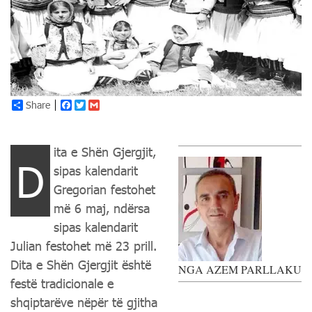
Share
Facebook
Twitter
Gmail
ita e Shën Gjergjit,
D
sipas kalendarit
Gregorian festohet
më 6 maj, ndërsa
sipas kalendarit
Julian festohet më 23 prill.
Dita e Shën Gjergjit është
NGA AZEM PARLLAKU
festë tradicionale e
shqiptarëve nëpër të gjitha