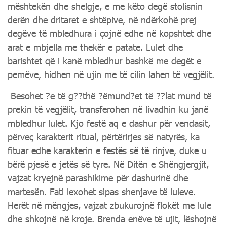
mështekën dhe shelgje, e me këto degë stolisnin
derën dhe dritaret e shtëpive, në ndërkohë prej
degëve të mbledhura i çojnë edhe në kopshtet dhe
arat e mbjella me thekër e patate. Lulet dhe
barishtet që i kanë mbledhur bashkë me degët e
pemëve, hidhen në ujin me të cilin lahen të vegjëlit.
Besohet ?e të g??thë ?ëmund?et të ??lat mund të
prekin të vegjëlit, transferohen në livadhin ku janë
mbledhur lulet. Kjo festë aq e dashur për vendasit,
përveç karakterit ritual, përtërirjes së natyrës, ka
fituar edhe karakterin e festës së të rinjve, duke u
bërë pjesë e jetës së tyre. Në Ditën e Shëngjergjit,
vajzat kryejnë parashikime për dashurinë dhe
martesën. Fati lexohet sipas shenjave të luleve.
Herët në mëngjes, vajzat zbukurojnë flokët me lule
dhe shkojnë në kroje. Brenda enëve të ujit, lëshojnë