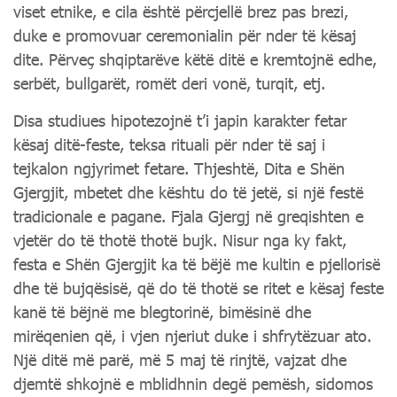
viset etnike, e cila është përcjellë brez pas brezi,
duke e promovuar ceremonialin për nder të kësaj
dite. Përveç shqiptarëve këtë ditë e kremtojnë edhe,
serbët, bullgarët, romët deri vonë, turqit, etj.
Disa studiues hipotezojnë t’i japin karakter fetar
kësaj ditë-feste, teksa rituali për nder të saj i
tejkalon ngjyrimet fetare. Thjeshtë, Dita e Shën
Gjergjit, mbetet dhe kështu do të jetë, si një festë
tradicionale e pagane. Fjala Gjergj në greqishten e
vjetër do të thotë thotë bujk. Nisur nga ky fakt,
festa e Shën Gjergjit ka të bëjë me kultin e pjellorisë
dhe të bujqësisë, që do të thotë se ritet e kësaj feste
kanë të bëjnë me blegtorinë, bimësinë dhe
mirëqenien që, i vjen njeriut duke i shfrytëzuar ato.
Një ditë më parë, më 5 maj të rinjtë, vajzat dhe
djemtë shkojnë e mblidhnin degë pemësh, sidomos