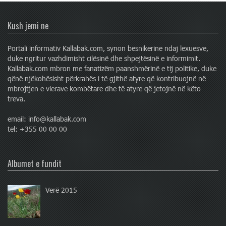
Kush jemi ne
Portali informativ Kallabak.com, synon besnikerine ndaj lexuesve,
duke ngritur vazhdimisht cilësinë dhe shpejtësinë e informimit.
Kallabak.com mbron me fanatizëm paanshmërinë e tij politike, duke
qënë njëkohësisht përkrahës i të gjithë atyre që kontribuojnë në
mbrojtjen e vlerave kombëtare dhe të atyre që jetojnë në këto
treva.
email: info@kallabak.com
tel: +355 00 00 00
Albumet e fundit
Verë 2015