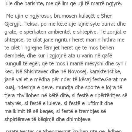
lule dhe barishte, me qëllim që uji të marrë ngjyrë.
Me ujin e ngjyrosur, brumosen kulaçët e Shën
Gjergjit. Teksa, po me këtë ujë lajnë sytë burrat dhe
gratë, e spërkaten ambientet e shtëpive. Të zonjat e
shtëpisë, të cilat janë ngritur herët marrin hithra me
të cilët i ngrejnë fëmijët herët që të mos bëhen
dembelë, dhe kur i zgjojnë ata u varin në qafë
kungull të egër, që të mos i marrë mësyshi dhe syri i
keq. Në Shishtavec dhe në Novosej, karakteristike,
janë vallet e mëdha për nder të kësaj feste.Garat me
kuaj, ndeshja e qeve, mundja dhe sporte e lojra të
tjera zhvillohen në këtë ditë, si festë e ripërtëritjes së
natyrës, si festë e luleve, si festë e luftimit dhe
mallkimit të së keqes, si festë e trembjes së
shpirtërave të këqinjë dhe dhimbjeve.
Gjatë Festës së Shëngjergjit kryhen rite që, lidhen