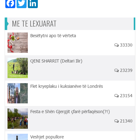
Facebook
Twitter
LinkedIn
ME TE LEXUARAT
Besëtytni apo të vërteta
33330
QENI SHARRIT (Deltari Ilir)
23239
Flet kryeplaku i kuksianëve të Londrës
23154
Festa e Shën Gjergjit çfarë përfaqëson(?!)
21340
Veshjet popullore