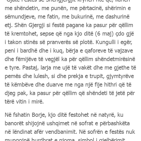
me shëndetin, me punën, me përtacinë, shërimin e
sëmundjeve, me fatin, me bukurinë, me dashurinë
etj. Shën Gjergji si festë pagane ka pasur për qëllim
të kremtohet, sepse që nga kjo ditë (6 maj) çdo gjë
i takon stinës së pranverës së plotë. Kungulli i egër,
peni i bardhë dhe i kuq, bërja e qaforeve të vajzave
dhe fëmijëve të vegjël ka për qëllim shëndetmirësinë
e tyre. Pastaj, larja me ujë të vakët dhe me gjethe të
pemës dhe lulesh, si dhe prekja e trupit, gjymtyrëve
të këmbëve dhe duarve me nga një fije hithri që të
djeg pak, ka pasur për qëllim që shëndeti të jetë për
tërë vitin i mirë.
Në fshatin Borje, kjo ditë festohet në natyrë, ku
banorët shijojnë ushqimet në sofrat e përbashkëta
në lëndinat afër vendbanimit. Në sofrën e festës nuk
mungojnë hurdhrat e njoma, simbol i gjelbërimit