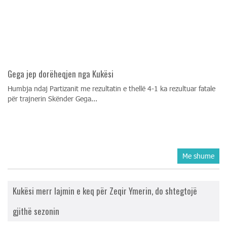
Gega jep dorëheqjen nga Kukësi
Humbja ndaj Partizanit me rezultatin e thellë 4-1 ka rezultuar fatale
për trajnerin Skënder Gega...
Me shume
Kukësi merr lajmin e keq për Zeqir Ymerin, do shtegtojë
gjithë sezonin