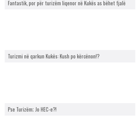
Fantastik, por për turizëm liqenor në Kukës as bëhet fjalë
Turizmi në qarkun Kukës: Kush po kërcënon!?
Pse Turizëm; Jo HEC-e?!