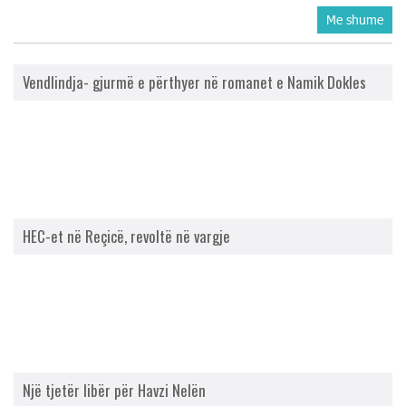
Me shume
Vendlindja- gjurmë e përthyer në romanet e Namik Dokles
HEC-et në Reçicë, revoltë në vargje
Një tjetër libër për Havzi Nelën