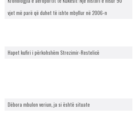
Kronologjia e aeroportit të Kukësit: Një histori e nisur 90
vjet më parë që duhet të ishte mbyllur në 2006-n
Hapet kufiri i përkohshëm Strezimir-Restelicë
Dëbora mbulon veriun, ja si është situate