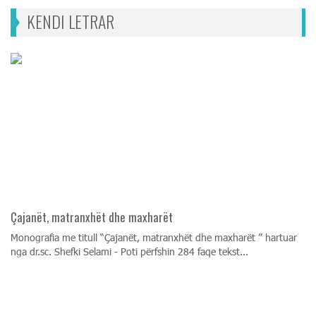
KENDI LETRAR
Çajanët, matranxhët dhe maxharët
Monografia me titull “Çajanët, matranxhët dhe maxharët ” hartuar
nga dr.sc. Shefki Selami - Poti përfshin 284 faqe tekst...