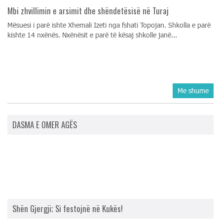
Mbi zhvillimin e arsimit dhe shëndetësisë në Turaj
Mësuesi i parë ishte Xhemali Izeti nga fshati Topojan. Shkolla e parë
kishte 14 nxënës. Nxënësit e parë të kësaj shkolle janë...
Me shume
DASMA E OMER AGËS
Shën Gjergji; Si festojnë në Kukës!