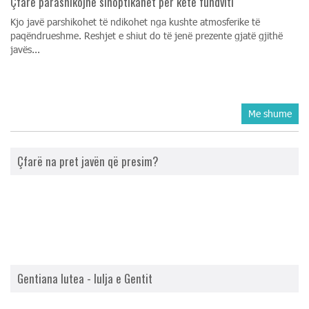
Çfarë parashikojnë sinoptikanët për këtë fundviti
Kjo javë parshikohet të ndikohet nga kushte atmosferike të
paqëndrueshme. Reshjet e shiut do të jenë prezente gjatë gjithë
javës...
Me shume
Çfarë na pret javën që presim?
Gentiana lutea - lulja e Gentit