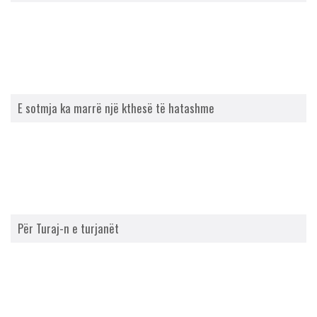
E sotmja ka marrë një kthesë të hatashme
Për Turaj-n e turjanët