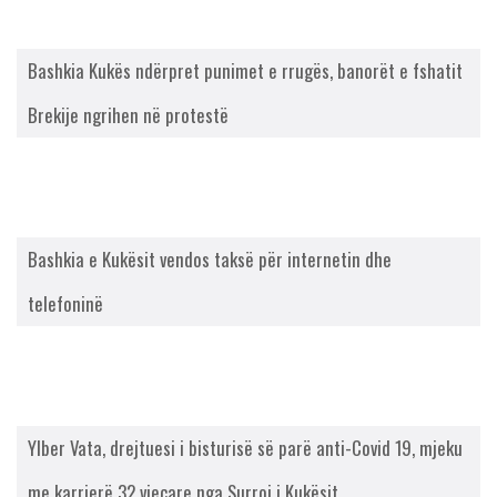
Bashkia Kukës ndërpret punimet e rrugës, banorët e fshatit
Brekije ngrihen në protestë
Bashkia e Kukësit vendos taksë për internetin dhe
telefoninë
Ylber Vata, drejtuesi i bisturisë së parë anti-Covid 19, mjeku
me karrierë 32 vjeçare nga Surroj i Kukësit