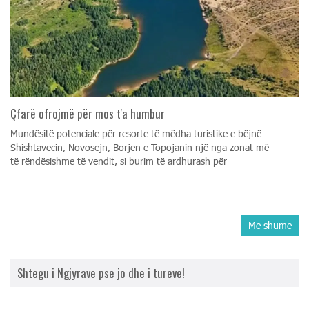
Çfarë ofrojmë për mos t'a humbur
Mundësitë potenciale për resorte të mëdha turistike e bëjnë
Shishtavecin, Novosejn, Borjen e Topojanin një nga zonat më
të rëndësishme të vendit, si burim të ardhurash për
Me shume
Shtegu i Ngjyrave pse jo dhe i tureve!