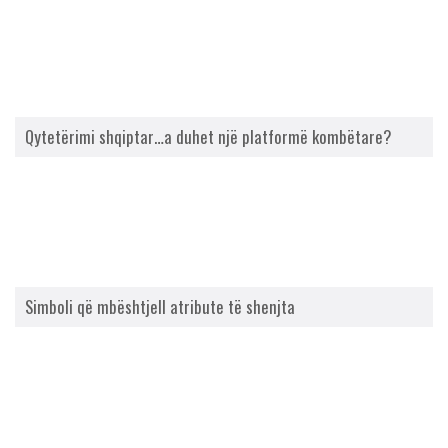
Qytetërimi shqiptar…a duhet një platformë kombëtare?
Simboli që mbështjell atribute të shenjta