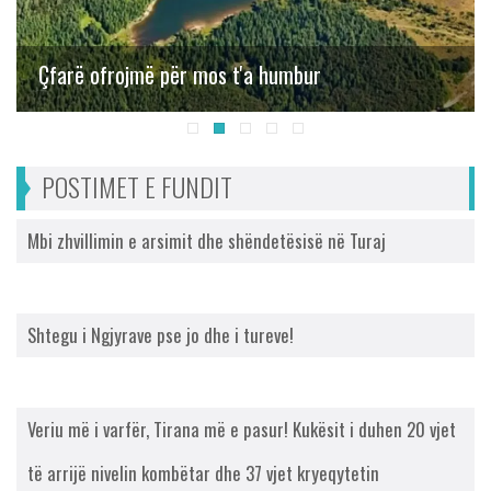
Çfarë ofrojmë për mos t'a humbur
POSTIMET E FUNDIT
Mbi zhvillimin e arsimit dhe shëndetësisë në Turaj
Shtegu i Ngjyrave pse jo dhe i tureve!
Veriu më i varfër, Tirana më e pasur! Kukësit i duhen 20 vjet
të arrijë nivelin kombëtar dhe 37 vjet kryeqytetin