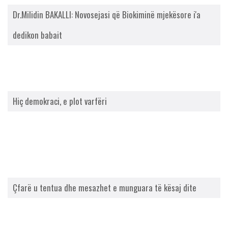
Dr.Milidin BAKALLI: Novosejasi që Biokiminë mjekësore i'a
dedikon babait
Hiç demokraci, e plot varfëri
Çfarë u tentua dhe mesazhet e munguara të kësaj dite